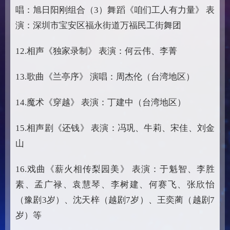
唱：旭日阳刚组合（3）舞蹈《咱们工人有力量》 表
演：深圳市宝安区福永街道万福民工街舞团
12.相声《独家录制》 表演：何云伟、李菁
13.歌曲《兰亭序》 演唱：周杰伦（台湾地区）
14.魔术《穿越》 表演：丁建中（台湾地区）
15.相声剧《还钱》 表演：冯巩、牛莉、宋佳、刘金
山
16.戏曲《薪火相传梨园美》 表演：于魁智、李胜
素、孟广禄、袁慧琴、李树建、何赛飞、张欣怡
（豫剧3岁）、沈天梓（越剧7岁）、王奕蔺（越剧7
岁）等