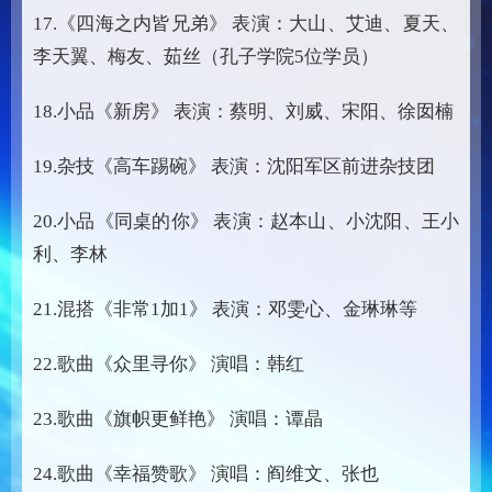
17.《四海之内皆兄弟》 表演：大山、艾迪、夏天、
李天翼、梅友、茹丝（孔子学院5位学员）
18.小品《新房》 表演：蔡明、刘威、宋阳、徐囡楠
19.杂技《高车踢碗》 表演：沈阳军区前进杂技团
20.小品《同桌的你》 表演：赵本山、小沈阳、王小
利、李林
21.混搭《非常1加1》 表演：邓雯心、金琳琳等
22.歌曲《众里寻你》 演唱：韩红
23.歌曲《旗帜更鲜艳》 演唱：谭晶
24.歌曲《幸福赞歌》 演唱：阎维文、张也