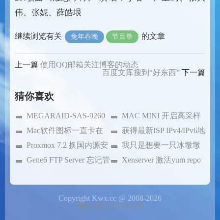
伟、张妮、薛皓垠
继续浏览有关
的文章
兔年春晚
节目单
上一篇
使用QQ邮箱关注博客的动态
百度文库搜到“好东西”
下一篇
猜你喜欢
MEGARAID-SAS-9260
MAC MINI 开启高采样
的MSM获取方式
Mac软件图标一直卡在
率音频
获得最新ISP IPv4/IPv6地
屏幕最前
Proxmox 7.2 换国内源安
址
我只是想要一只冰墩墩
装
Gene6 FTP Server 忘记管
啊～～
Xenserver 激活yum repo
理密码的解决办法
源
Copyright Kwx.cc @ 2008-2026
粤ICP备12011022号