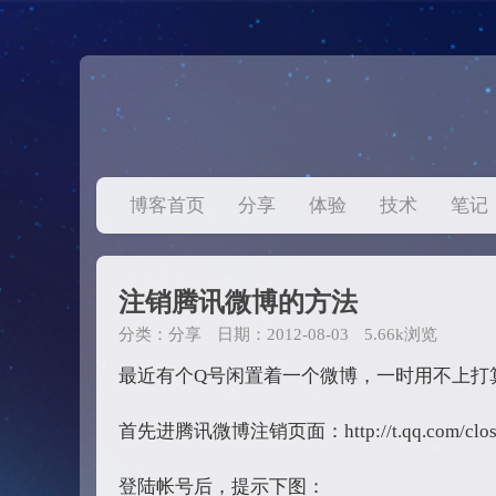
博客首页
分享
体验
技术
笔记
注销腾讯微博的方法
分类：
分享
日期：2012-08-03
5.66k浏览
最近有个Q号闲置着一个微博，一时用不上打
首先进腾讯微博注销页面：http://t.qq.com/closeac
登陆帐号后，提示下图：