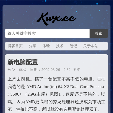
博客首页
分享
体验
技术
笔记
关于本站
新电脑配置
分类：
体验
日期：2009-03-26
2.32k浏览
上周去攒机。搞了一台配置不高不低的电脑。CPU
我选的是 AMD Athlon(tm) 64 X2 Dual Core Processo
r 5600+ （2.9G主频）见图1，速度还是不错的，嘿
嘿。因为AMD更高档的羿龙处理器还没成为市场主
流，性价比不高，所以就没有选用羿龙处理器了。