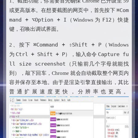
1、截图功能，你需要首先确保 Chrome 已升级至 59
⌘Com
或更高版本。在想要截图的网页中，首先按下
mand + ⌥Option + I
F12
（Windows 为
）快捷
键，召唤出调试界面。
⌘Command + ⇧Shift + P
2、按下
（Windows
Ctrl + Shift + P
Capture fu
为
），输入命令
ll size screenshot
（只输前几个字母就能找
到），敲下回车，Chrome 就会自动截取整个网页内
容并保存至本地。由于是渲染引擎直接输出，其比
普通扩展速度更快，分辨率也更高。