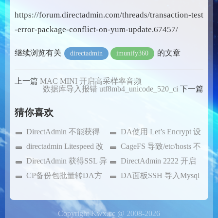
https://forum.directadmin.com/threads/transaction-test
-error-package-conflict-on-yum-update.67457/
继续浏览有关
的文章
directadmin
imunify360
上一篇
MAC MINI 开启高采样率音频
数据库导入报错 utf8mb4_unicode_520_ci
下一篇
猜你喜欢
DirectAdmin 不能获得
DA使用 Let’s Encrypt 设
license
directadmin Litespeed 改
置免费SSL故障
CageFS 导致/etc/hosts 不
Apache 后无法启动问题
DirectAdmin 获得SSL 异
生效
DirectAdmin 2222 开启
常处理办法
CP备份包批量转DA方
SSL
DA面板SSH 导入Mysql
法
数据库文件
Copyright Kwx.cc @ 2008-2026