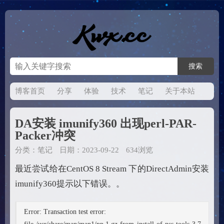
博客首页
分享
体验
技术
笔记
关于本站
DA安装 imunify360 出现perl-PAR-
Packer冲突
分类：
笔记
日期：2023-09-22
634浏览
最近尝试给在CentOS 8 Stream 下的DirectAdmin安装
imunify360提示以下错误。。
Error: Transaction test error: