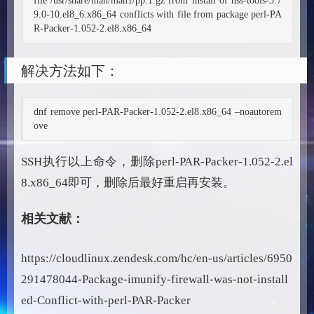
file /usr/share/man/man1/pp.1.gz from install of nss-tools-3.7
9.0-10.el8_6.x86_64 conflicts with file from package perl-PA
R-Packer-1.052-2.el8.x86_64
解决方法如下：
dnf remove perl-PAR-Packer-1.052-2.el8.x86_64 –noautorem
ove
SSH执行以上命令，删除perl-PAR-Packer-1.052-2.el
8.x86_64即可，删除后最好重启再安装。
相关文献：
https://cloudlinux.zendesk.com/hc/en-us/articles/6950
291478044-Package-imunify-firewall-was-not-install
ed-Conflict-with-perl-PAR-Packer