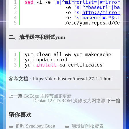
1
sed
-i -e 
's|^mirrorlist=|#mirrorlis
2
-e 
's|^#baseurl=|baseu
3
-e 
's|
http://mirror.ce
4
-e 
's|baseurl=.*$strea
5
/etc/yum
.repos.d
/CentO
二、清理缓存和测试yum
1
yum clean all && yum makecache
2
yum update curl
3
yum 
install
ca-certificates
參考文档：https://bk.cfhost.cn/thread-27-1-1.html
上一篇
GoEdge 主控节点IP更新
Debian 12 CD-ROM 源修改为网络源
下一篇
猜你喜欢
群晖 Synology Guest
崩溃提问收费表