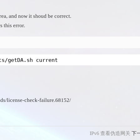
rea, and now it shoud be correct.
s this error.
ts/getDA
.sh current
/license-check-failure.68152/
IPv6 查看伪造网关
下