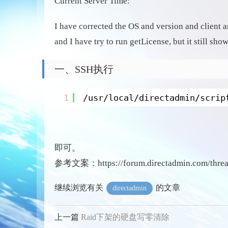
Current Server Time:
I have corrected the OS and version and client a
and I have try to run getLicense, but it still show
一、SSH执行
1
/usr/local/directadmin/scrip
即可。
参考文案：https://forum.directadmin.com/threads
继续浏览有关
的文章
directadmin
上一篇
Raid下架的硬盘写零清除