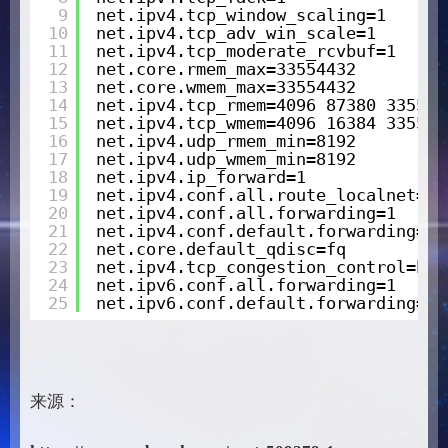
9
net.ipv4.tcp_window_scaling=1
10
net.ipv4.tcp_adv_win_scale=1
11
net.ipv4.tcp_moderate_rcvbuf=1
12
net.core.rmem_max=33554432
13
net.core.wmem_max=33554432
14
net.ipv4.tcp_rmem=4096 87380 335544
15
net.ipv4.tcp_wmem=4096 16384 335544
16
net.ipv4.udp_rmem_min=8192
17
net.ipv4.udp_wmem_min=8192
18
net.ipv4.ip_forward=1
19
net.ipv4.conf.all.route_localnet=1
20
net.ipv4.conf.all.forwarding=1
21
net.ipv4.conf.default.forwarding=1
22
net.core.default_qdisc=fq
23
net.ipv4.tcp_congestion_control=bbr
24
net.ipv6.conf.all.forwarding=1
25
net.ipv6.conf.default.forwarding=1
来源：