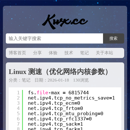
博客首页
分享
体验
技术
笔记
关于本站
Linux 测速（优化网络内核参数）
分类：
笔记
日期：2026-01-18
130浏览
1
fs.
file
-max = 6815744
2
net.ipv4.tcp_no_metrics_save=1
3
net.ipv4.tcp_ecn=0
4
net.ipv4.tcp_frto=0
5
net.ipv4.tcp_mtu_probing=0
6
net.ipv4.tcp_rfc1337=0
7
net.ipv4.tcp_sack=1
8
net.ipv4.tcp_fack=1