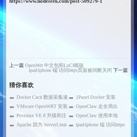
https://www.nodeseek.com/post-509279-1
上一篇
OpenWrt 中文包和LuCI模版
ipad/iphone 端 访问https页面被间断关闭
下一篇
猜你喜欢
Docker Cacti 数据采集速
1Panel Docker 安装
度备忘
VMware OpenWRT 安装
Cacti
OpenClaw 走全局出
记录
Proxmax VE 8 升级和注
站
OpenClaw 使用本地
释
Apache 因为 ServerLimit
Ollama模型配置
ipad/iphone 端 访问https
不够挂起
页面被间断关闭