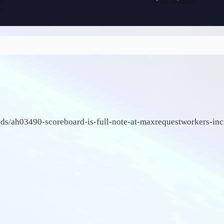
/ah03490-scoreboard-is-full-note-at-maxrequestworkers-inc