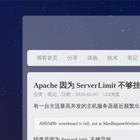
博客首页
分享
体验
技术
笔记
Apache 因为 ServerLimit 不够
分类：
笔记
日期：2026-02-03
124浏览
有一台大流量高并发的主机服务器最近频繁出现h
AH03490: scoreboard is full, not at MaxRequestWorkers.
经查是因为 ServerLimit 不够导致。