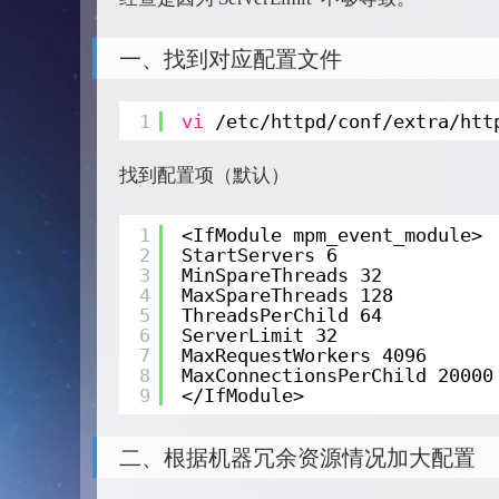
一、找到对应配置文件
1
vi
/etc/httpd/conf/extra/htt
找到配置项（默认）
1
<IfModule mpm_event_module>
2
StartServers 6
3
MinSpareThreads 32
4
MaxSpareThreads 128
5
ThreadsPerChild 64
6
ServerLimit 32
7
MaxRequestWorkers 4096
8
MaxConnectionsPerChild 20000
9
</IfModule>
二、根据机器冗余资源情况加大配置