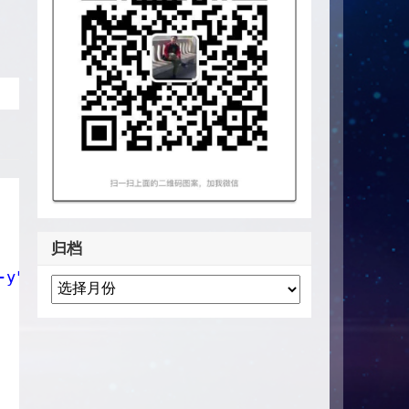
归档
-y"}'
|
bash