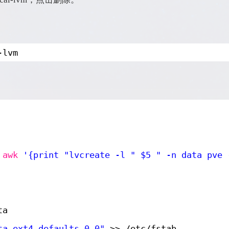
-lvm
 
awk
'{print "lvcreate -l " $5 " -n data pve 
ta
ta ext4 defaults 0 0"
>> 
/etc/fstab