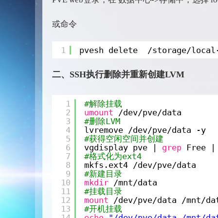
或命令
1
pvesh delete  
/storage/local
二、SSH执行删除并重新创建LVM
1
#解除挂载
2
umount
/dev/pve/data
3
#删除LVM
4
lvremove 
/dev/pve/data
-y
5
#获得空闲空间并创建
6
vgdisplay pve | 
grep
Free |
7
#格式化为ext4
8
mkfs.ext4 
/dev/pve/data
9
#新建目录
10
mkdir
/mnt/data
11
#挂载目录
12
mount
/dev/pve/data
/mnt/da
13
#开机挂载
14
echo
"/dev/pve/data /mnt/da