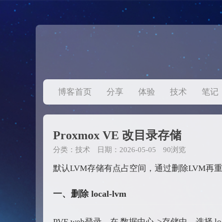
博客首页
分享
体验
技术
笔记
Proxmox VE 改目录存储
分类：
技术
日期：2026-05-05
90浏览
默认LVM存储有点占空间，通过删除LVM再重新
一、删除 local-lvm
PVE web登录，在 数据中心->存储中，选择 lo