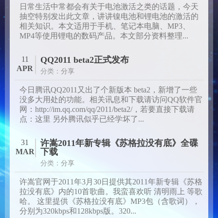
日常生活中常都会有关于电池激活之类的话题，今天
抽空特别发出此文章，讲讲镍电池和锂电池的激活的
相关知识。本文适用于手机、笔记本电脑、MP3、
MP4等使用锂电的数码产品。本文部分资料整理...
11
QQ2011 beta2正式发布
APR
分类：
分享
今日腾讯QQ2011又出了个新版本 beta2，新增了一些
没多大用处的功能。相关讯息和下载请访问QQ软件官
网：http://im.qq.com/qq/2011/beta2/，若要直接下载请
点：这里 另外腾讯似乎已经学坏了...
31
许嵩2011年新专辑《苏格拉没有底》全碟
下载
MAR
分类：
分享
许嵩官网于2011年3月30日提供其2011年新专辑《苏格
拉没有底》内的10首歌曲。我蛮喜欢听 清明雨上 等歌
哈。 这里提供《苏格拉没有底》MP3包（含歌词），
分别为320kbps和128kbps版。320...