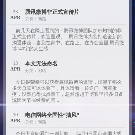
23
腾讯微博非正式宣传片
APR
分类：
闲话
前几天在网上看到的：腾讯微博团队加班炮制的非
正式宣传片，欢迎围观。 腾讯微博为您打造全新的
沟通体验，当您在家中、在路上、在办公室里,腾讯微
博140字的人生感...
13
本文无法命名
APR
分类：
闲话
今日很荣幸可以获得腾讯微博的邀请，观望了那么
多天总算可以体验了，具体请看：传送门 闲着蛋
疼，没事总得找点事干，忽然想起了博客里很多旧资
源因为节省经费的问...
10
电信网络全国性“抽风”
APR
分类：
闲话
今日无意间看到一则新闻：《4月9日零点全国大规