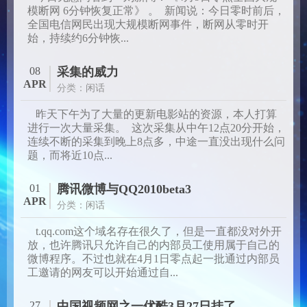
模断网 6分钟恢复正常》 。 新闻说：今日零时前后，
全国电信网民出现大规模断网事件，断网从零时开
始，持续约6分钟恢...
08
采集的威力
APR
分类：
闲话
昨天下午为了大量的更新电影站的资源，本人打算
进行一次大量采集。 这次采集从中午12点20分开始，
连续不断的采集到晚上8点多，中途一直没出现什么问
题，而将近10点...
01
腾讯微博与QQ2010beta3
APR
分类：
闲话
t.qq.com这个域名存在很久了，但是一直都没对外开
放，也许腾讯只允许自己的内部员工使用属于自己的
微博程序。不过也就在4月1日零点起一批通过内部员
工邀请的网友可以开始通过自...
27
中国视频网之一优酷3月27日挂了