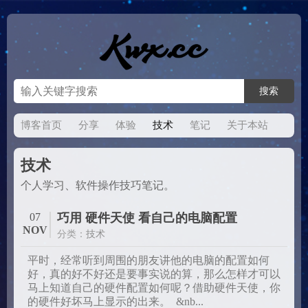
博客首页
分享
体验
技术
笔记
关于本站
技术
个人学习、软件操作技巧笔记。
07
巧用 硬件天使 看自己的电脑配置
NOV
分类：
技术
平时，经常听到周围的朋友讲他的电脑的配置如何
好，真的好不好还是要事实说的算，那么怎样才可以
马上知道自己的硬件配置如何呢？借助硬件天使，你
的硬件好坏马上显示的出来。 &nb...