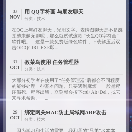
03
用 QQ字符画 与朋友聊天
NOV
分类：
技术
在QQ上与好友聊天，光用文字、表情图聊天是不是感
觉越来越无聊呢，那么就试试这款 “长生QQ字符画”
软件吧。 这是一款免费版绿色软件，下载解压后双
击OICQGIRL.EXE即...
31
教菜鸟使用 任务管理器
OCT
分类：
技术
大部分初学者在使用了“任务管理器”后都会不同程度
的能够处理一些基本问题。只要遇到麻烦，一般是程
序假死、程序出错，立刻就会按下crtl+Alt+Del，找它
来寻求帮助。 ...
29
绑定网关MAC防止局域网ARP攻击
OCT
分类：
技术
因为学习和生活的需要，我和我的“兄弟”-K本本