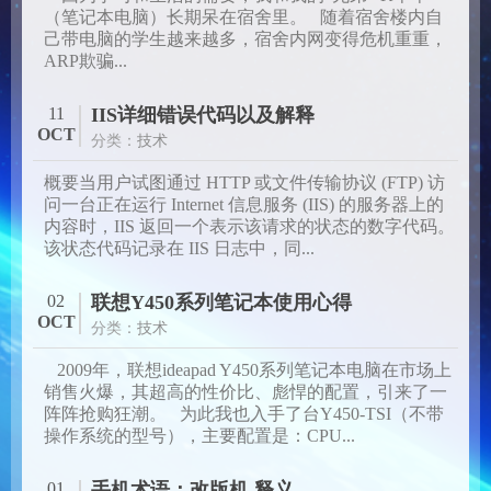
（笔记本电脑）长期呆在宿舍里。 随着宿舍楼内自
己带电脑的学生越来越多，宿舍内网变得危机重重，
ARP欺骗...
11
IIS详细错误代码以及解释
OCT
分类：
技术
概要当用户试图通过 HTTP 或文件传输协议 (FTP) 访
问一台正在运行 Internet 信息服务 (IIS) 的服务器上的
内容时，IIS 返回一个表示该请求的状态的数字代码。
该状态代码记录在 IIS 日志中，同...
02
联想Y450系列笔记本使用心得
OCT
分类：
技术
2009年，联想ideapad Y450系列笔记本电脑在市场上
销售火爆，其超高的性价比、彪悍的配置，引来了一
阵阵抢购狂潮。 为此我也入手了台Y450-TSI（不带
操作系统的型号），主要配置是：CPU...
01
手机术语：改版机 释义