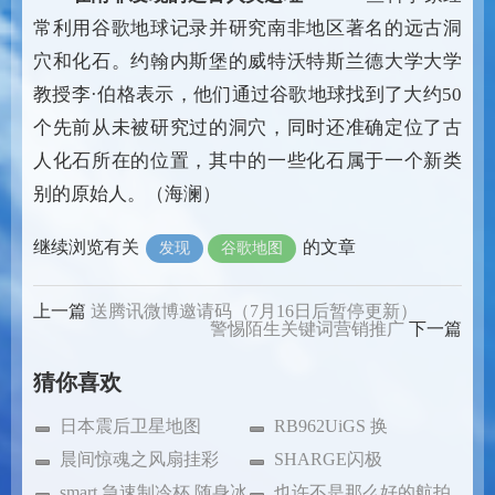
常利用谷歌地球记录并研究南非地区著名的远古洞
穴和化石。约翰内斯堡的威特沃特斯兰德大学大学
教授李·伯格表示，他们通过谷歌地球找到了大约50
个先前从未被研究过的洞穴，同时还准确定位了古
人化石所在的位置，其中的一些化石属于一个新类
别的原始人。（海澜）
继续浏览有关
的文章
发现
谷歌地图
上一篇
送腾讯微博邀请码（7月16日后暂停更新）
警惕陌生关键词营销推广
下一篇
猜你喜欢
日本震后卫星地图
RB962UiGS 换
晨间惊魂之风扇挂彩
CCR1009-7G
SHARGE闪极
smart 急速制冷杯 随身冰
25600mAh 充电电源
也许不是那么好的航拍