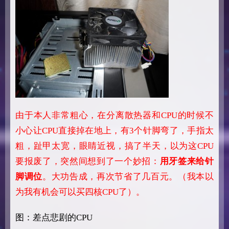
由于本人非常粗心，在分离散热器和CPU的时候不
小心让CPU直接掉在地上，有3个针脚弯了，手指太
粗，趾甲太宽，眼睛近视，搞了半天，以为这CPU
要报废了，突然间想到了一个妙招：
用牙签来给针
脚调位
。大功告成，再次节省了几百元。（我本以
为我有机会可以买四核CPU了）。
图：差点悲剧的CPU