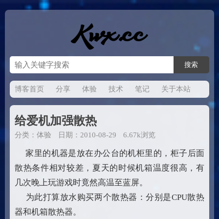
博客首页
分享
体验
技术
笔记
关于本站
给爱机加强散热
分类：
体验
日期：2010-08-29
6.67k浏览
家里的机器是放在办公台的机柜里的，柜子后面
散热条件相对较差，夏天的时候机箱温度很高，有
几次晚上玩游戏时竟然高温至蓝屏。
为此打算放水购买两个散热器：分别是CPU散热
器和机箱散热器。