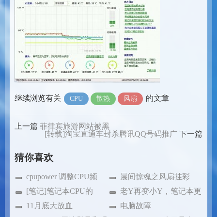
继续浏览有关
的文章
CPU
散热
风扇
上一篇
菲律宾旅游网站被黑
[转载]淘宝直通车封杀腾讯QQ号码推广
下一篇
猜你喜欢
cpupower 调整CPU频
晨间惊魂之风扇挂彩
率
[笔记]笔记本CPU的
老Y再变小Y，笔记本更
BGA和PGA
11月底大放血
换CPU！
电脑故障