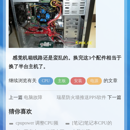
感觉机箱线路还是蛮乱的。换完这3个配件相当于
换了半台主机了。
继续浏览有关
的文章
CPU
主板
安装
电源
上一篇
电脑故障
瑞星防火墙推送PPS软件
下一篇
猜你喜欢
cpupower 调整CPU频
[笔记]笔记本CPU的