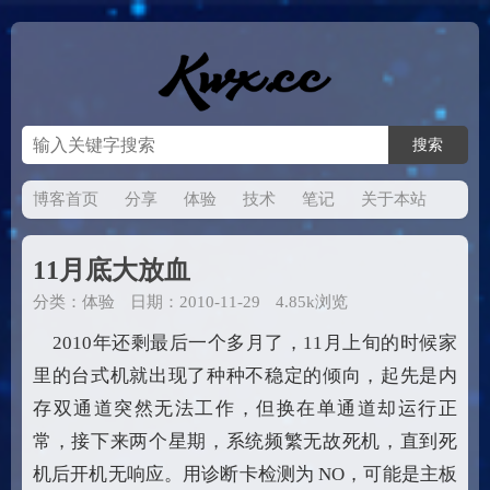
博客首页
分享
体验
技术
笔记
关于本站
11月底大放血
分类：
体验
日期：2010-11-29
4.85k浏览
2010年还剩最后一个多月了，11月上旬的时候家
里的台式机就出现了种种不稳定的倾向，起先是内
存双通道突然无法工作，但换在单通道却运行正
常，接下来两个星期，系统频繁无故死机，直到死
机后开机无响应。用诊断卡检测为 NO，可能是主板