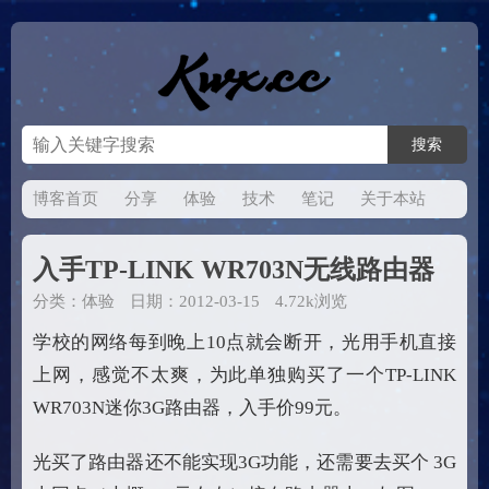
博客首页
分享
体验
技术
笔记
关于本站
入手TP-LINK WR703N无线路由器
分类：
体验
日期：2012-03-15
4.72k浏览
学校的网络每到晚上10点就会断开，光用手机直接
上网，感觉不太爽，为此单独购买了一个TP-LINK
WR703N迷你3G路由器，入手价99元。
光买了路由器还不能实现3G功能，还需要去买个 3G