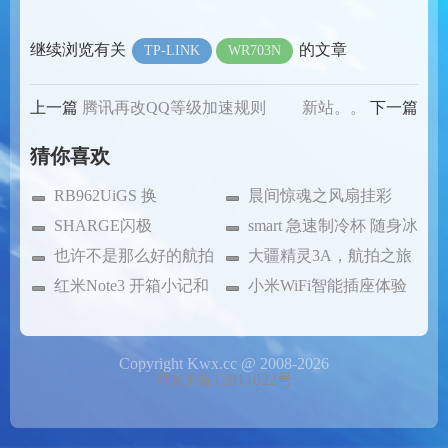
继续浏览有关
的文章
TP-LINK
WR703N
上一篇
腾讯再改QQ等级加速规则
新站。。
下一篇
猜你喜欢
RB962UiGS 换
晨间惊魂之风扇挂彩
CCR1009-7G
SHARGE闪极
smart 急速制冷杯 随身冰
25600mAh 充电电源
也许不是那么好的航拍
箱体验
大疆精灵3A，航拍之旅
作品
红米Note3 开箱小记和
起航
小米WiFi智能插座体验
简评
小记
Copyright Kwx.cc @ 2008-2026
粤ICP备12011022号