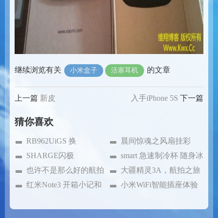
继续浏览有关
的文章
小米盒子
活塞耳机
上一篇
新皮
入手iPhone 5S
下一篇
猜你喜欢
RB962UiGS 换
晨间惊魂之风扇挂彩
CCR1009-7G
SHARGE闪极
smart 急速制冷杯 随身冰
25600mAh 充电电源
也许不是那么好的航拍
箱体验
大疆精灵3A，航拍之旅
作品
红米Note3 开箱小记和
起航
小米WiFi智能插座体验
简评
小记