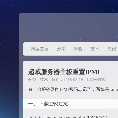
博客首页
分享
体验
技术
笔记
超威服务器主板重置IPMI
分类：
技术
日期：2018-08-19
1.32w浏览
有一台服务器的IPMI密码忘记了，系统是Li
一、下载IPMCFG
ftp://ftp.supermicro.com/utility/IPMICFG/