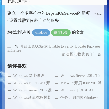
反向操作：
建立一个多字符串的DependOnService的新项，valu
e设置成需要依赖启动的服务
继续浏览有关
的文章
windows
依存服务
上一篇
升级iDRAC提示 Unable to verify Update Package
signature
崩溃提问收费表
下一篇
猜你喜欢
Windows 网卡修改
Windows Server 2012/16
MTU
Windows FTP PASV开
FTP 解决外部无法连接
VMware开启 IOMMU 导
启
Windows server 2016 设
致死机记录
Windows 下算SHA1
置多用户登陆
Windows系统模板封装
（HASH）
任务计划切换Windows
前操作
电源控制