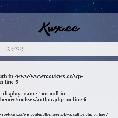
关于本站
uth in
/www/wwwroot/kwx.cc/wp-
n line
6
 "display_name" on null in
themes/mokwx/author.php
on line
6
oot/kwx.cc/wp-content/themes/mokwx/author.php
on line
7