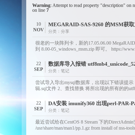
Warning
: Attempt to read property "description" on n
on line
7
10
MEGARAID-SAS-9260 的MSM获
NOV
分类：
分享
很老的一块阵列卡，新的17.05.06.00 MegaRAI
到 8.00-05_windows_msm.zip 即可。 https://www.br
22
数据库导入报错 utf8mb4_unicode_52
SEP
分类：
笔记
尝试导入导出mysql数据库，出现以下错误提示： Unknown 
辑.sql文件 2、查找替换 将所出现的所有的的utf8mb4_u
22
DA安装 imunify360 出现perl-PAR-
SEP
分类：
笔记
最近尝试给在CentOS 8 Stream 下的DirectAdmin安装im
/usr/share/man/man1/pp.1.gz from install of nss-tools