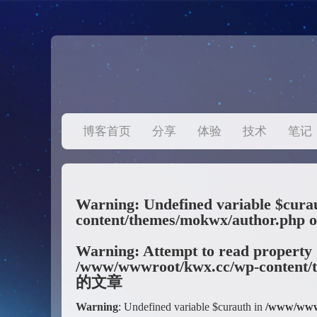
博客首页
分享
体验
技术
笔记
Warning
: Undefined variable $cura
content/themes/mokwx/author.php
o
Warning
: Attempt to read property
/www/wwwroot/kwx.cc/wp-content/
的文章
Warning
: Undefined variable $curauth in
/www/wwwr