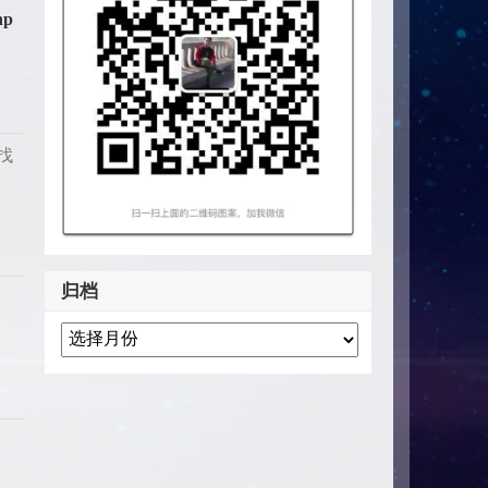
hp
并找
归档