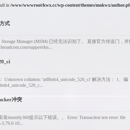
ull in
/www/wwwroot/kwx.cc/wp-content/themes/mokwx/author.p
取方式
D Storage Manager (MSM) 已经无法识别了。 直接官方传送门，
oadcom.com/support/kn...
0_ci
collation: 'utf8mb4_unicode_520_ci' 解决方法： 1、编
nicode_520_c...
Packer冲突
unify360提示以下错误。。 Error: Transaction test error: file
-3.79.0-10...