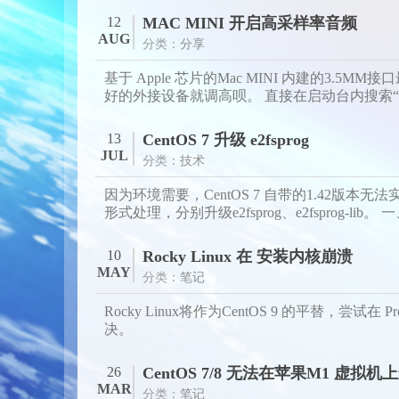
12
MAC MINI 开启高采样率音频
AUG
分类：
分享
基于 Apple 芯片的Mac MINI 内建的3.5M
好的外接设备就调高呗。 直接在启动台内搜索“音频M
13
CentOS 7 升级 e2fsprog
JUL
分类：
技术
因为环境需要，CentOS 7 自带的1.42版本无
形式处理，分别升级e2fsprog、e2fsprog-lib。 一、编
10
Rocky Linux 在 安装内核崩溃
MAY
分类：
笔记
Rocky Linux将作为CentOS 9 的平替，尝试
决。
26
CentOS 7/8 无法在苹果M1 虚拟机
MAR
分类：
笔记