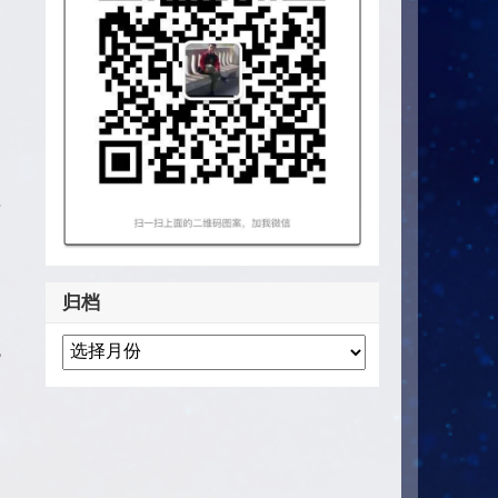
、
方
归档
统