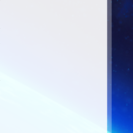
决
链
件