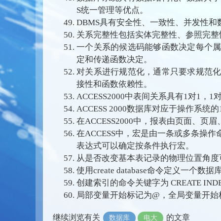
S统一管理等优点。
DBMS具有安全性、一致性、并发性
关系完整性包括实体完整性、参照完整
一个关系的候选码能够函数决定每个
定和传递函数决定。
对关系进行规范化，通常只要求规范
接性和函数依赖性。
ACCESS2000中表间关系具有1对1，
ACCESS 2000数据库对应于操作系统
在ACCESS2000中，报表由页面、
在ACCESS中，宏是由一条或多条操
表达式可以确定按条件执行宏。
从是否改变基本表记录的物理位置角度可
使用create database命令定义一
创建索引的命令关键字为 CREATE IND
局部变量开始标记为@，全局变量开始
继续浏览有关
的文章
数据库
电大