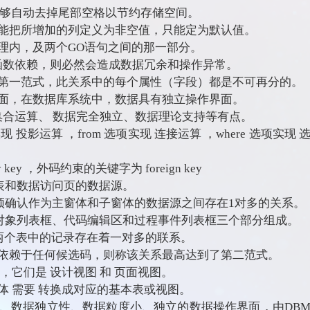
量能够自动去掉尾部空格以节约存储空间。
能把所增加的列定义为非空值，只能定为默认值。
理内，及两个GO语句之间的那一部分。
递函数依赖，则必然会造成数据冗余和操作异常。
第一范式，此关系中的每个属性（字段）都是不可再分的。
面，在数据库系统中，数据具有独立操作界面。
集合运算、 数据完全独立、数据理论支持等有点。
现 投影运算 ，from 选项实现 连接运算 ，where 选项实现 
ey ，外码约束的关键字为 foreign key
报表和数据访问页的数据源。
必须确认作为主窗体和子窗体的数据源之间存在1对多的关系。
由对象列表框、代码编辑区和过程事件列表框三个部分组成。
的是两个表中的记录存在着一对多的联系。
依赖于任何候选码，则称该关系最高达到了第二范式。
视图，它们是 设计视图 和 页面视图。
 需要 转换成对应的基本表或视图。
、数据独立性、数据粒度小、独立的数据操作界面，由DB