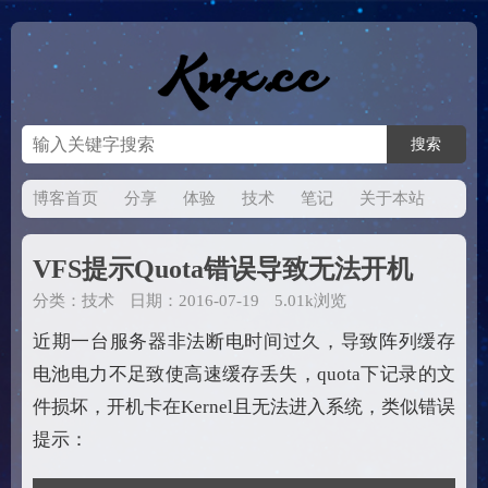
博客首页
分享
体验
技术
笔记
关于本站
VFS提示Quota错误导致无法开机
分类：
技术
日期：2016-07-19
5.01k浏览
近期一台服务器非法断电时间过久，导致阵列缓存
电池电力不足致使高速缓存丢失，quota下记录的文
件损坏，开机卡在Kernel且无法进入系统，类似错误
提示：