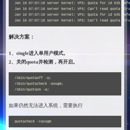
Jan 10 07:07:18 server kernel: VFS: Quota for id 635 refe
Jan 10 07:07:18 server kernel: VFS: Can't read quota stru
Jan 10 07:07:18 server kernel: VFS: Quota for id 635 refe
Jan 10 07:07:18 server kernel: VFS: Can't read quota str
解决方案：
1、single进入单用户模式。
2、关闭quota并检测，再开启。
/sbin/quotaoff -a;

/sbin/quotacheck -avugm;

/sbin/quotaon -a;
如果仍然无法进入系统，需要执行
quotacheck -cavugm