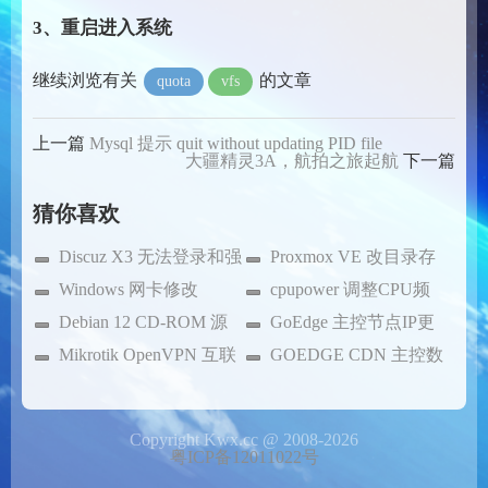
3、重启进入系统
继续浏览有关
的文章
quota
vfs
上一篇
Mysql 提示 quit without updating PID file
大疆精灵3A，航拍之旅起航
下一篇
猜你喜欢
Discuz X3 无法登录和强
Proxmox VE 改目录存
制域名跳转
Windows 网卡修改
储
cpupower 调整CPU频
MTU
Debian 12 CD-ROM 源
率
GoEdge 主控节点IP更
修改为网络源
Mikrotik OpenVPN 互联
新
GOEDGE CDN 主控数
带宽只有3Mbps解决方法
据库恢复
Copyright Kwx.cc @ 2008-2026
粤ICP备12011022号