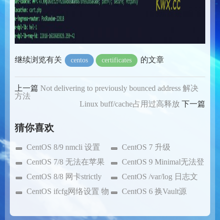
继续浏览有关
的文章
centos
certificates
上一篇
Not delivering to previously bounced address 解决
方法
Linux buff/cache占用过高释放
下一篇
猜你喜欢
CentOS 8/9 nmcli 设置
CentOS 7 升级
IP
CentOS 7/8 无法在苹果
e2fsprog
CentOS 9 Minimal无法登
M1 虚拟机上运行
CentOS 8/8 网卡strictly
录SSH
CentOS /var/log 日志文
unmanaged 解决
CentOS ifcfg网络设置 物
件说明及清除
CentOS 6 换Vault源
理端口会变动的问题